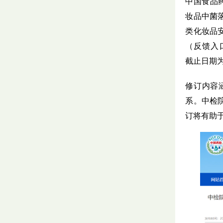
中国食品
妆品中菌
类化妆品
反馈入口：ht
（
截止日期为2
修订内容
系。中检
订将有助