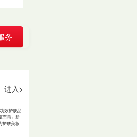
服务
进入>
学功效护肤品
瓶面霜」新
为护肤美妆