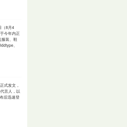
日（8月4
计划于今年内正
盖服装、鞋
ddtype、
台正式发文，
牌代言人，以
发布后迅速登