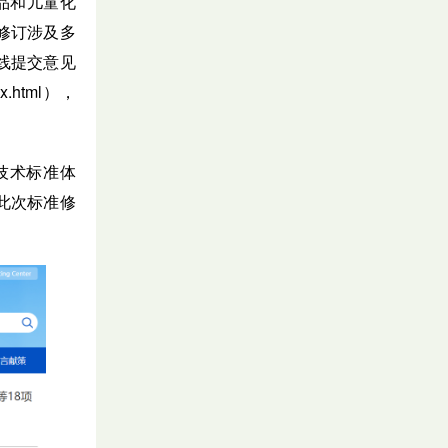
品和儿童化
修订涉及多
线提交意见
x.html
），
技术标准体
此次标准修