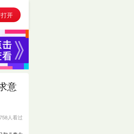
即打开
求意
1758人看过