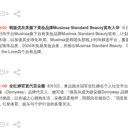
0
8:02
韩版优衣库旗下美妆品牌Musinsa Standard Beauty宣布入华
今
平台Musinsa旗下自有美妆品牌Musinsa Standard Beauty宣布，
市场，以加速其全球化布局。Musinsa是韩国头部线上时尚精选平台，覆
等品类，2020年拓展美妆业务，并推出Musinsa Standard Beauty、O
o the Love四个自有品牌。
0
1:08
全红婵官宣代言朵薇
8月3日，奥运跳水冠军全红婵在个人社交平
（Domyway）品牌代言人。她写道：“很高兴成为@朵薇Domyway 品
对挑战，以赤诚之心拥抱生活，朵薇温柔相伴，陪我自在做自己。”消息
，引发体育、娱乐与个护行业的多重关注。
0