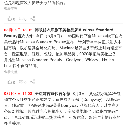
也是邓超首次为护肤美妆品牌代言。
查看完整
0
0
08月04日 18:02
韩版优衣库旗下美妆品牌Musinsa Standard
Beauty宣布入华
今日（8月4日），韩国时尚平台Musinsa旗下自有
美妆品牌Musinsa Standard Beauty宣布，计划于今年内正式进入中
国市场，以加速其全球化布局。Musinsa是韩国头部线上时尚精选平
台，覆盖服装、鞋履、包袋、配饰等品类，2020年拓展美妆业务，
并推出Musinsa Standard Beauty、Oddtype、Whizzy、No the
Love四个自有品牌。
查看完整
0
0
08月04日 11:08
全红婵官宣代言朵薇
8月3日，奥运跳水冠军全红
婵在个人社交平台正式发文，宣布成为朵薇（Domyway）品牌代言
人。她写道：“很高兴成为@朵薇Domyway 品牌代言人，以专注之
心应对挑战，以赤诚之心拥抱生活，朵薇温柔相伴，陪我自在做自
己。”消息发布后迅速登上热议榜单，引发体育、娱乐与个护行业的
多重关注。