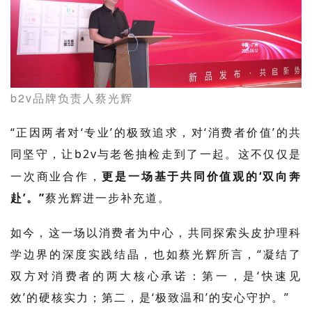
b2v品牌负责人蔡光辉
“正因两者
对
‘专业’的极致追求，对‘消费者价值’的共
同坚守，让
b2v
与老爸抽检走到了一起。这不仅仅是
一次商业合作，
更是一场基于共同价值观的
‘双向奔
赴
’
。
”
蔡光辉进一步补充道。
如今，这一场以消费者为中心，共同探索头皮护理科
学边界的深度实践结晶，也
如
蔡光辉
所言，“凝结了
双方对消费者的两大核心承诺：第一，是‘快速见
效’的硬核实力；第二，是‘极致温和’的安心守护。”