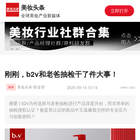
美妆头条
立即打开
全球美妆产业新媒体
刚刚，b2v和老爸抽检干了件大事！
美妆头条-陈金蓉
2025-09-15 10:19
3860人看过
原创
摘要 | b2v为何选择与老爸抽检进行产品深度共创，而非简单的
抽检授权认证？被盖章认证的新品中又蕴藏着怎样的专业实力
与创新密码？