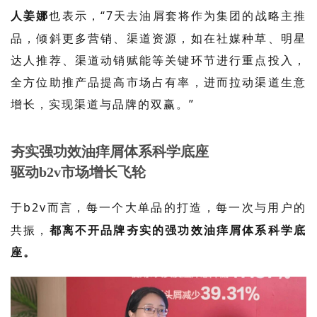
人姜娜
也表示，“
7
天去油屑套将作为集团的战略主推
品，倾斜更多营销、渠道资源，如在社媒种草、明星
达人推荐、渠道动销赋能等关键环节进行重点投入，
全方位助推产品提高市场占有率，进而拉动渠道生意
增长，实现渠道与品牌的双赢。”
夯实强功效油痒屑体系科学底座
驱动b2v市场增长飞轮
于
b2v
而言，每一个大单品的打造，每一次与用户的
共振，
都离不开品牌夯实的强功效油痒屑体系科学底
座。