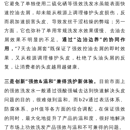
它避免了单独使用二硫化硒等强效洗发水虽能表面快
速控油去屑，却未能从根源上调理修护头皮损伤，反
而易加速损害头皮、导致发丝干涩枯燥的弊端；另一
方面，它也弥补了单用常规洗发水效果缓慢、去油去
屑效果不明显的不足。
通过
“边治边养”的协同作
用，
“
7
天去油屑套”既保证了强效控油去屑的即时效
果，又从根源调理修护头皮，杜绝了头油头屑的反
复，让消费者的头皮越用越健康。
三是创新
“强效
&
温和”兼得洗护新体验。
目前市面上
的强效洗发水一般通过强酸强碱去达到快速解决头皮
问题的目的，很难做到温和。而
b2v
通过表活体系、
防腐体系、
pH
值等各方面的综合调配，在保证强效
的同时，最大化地提升了产品的温和度，很好地解决
了市场上功效洗发产品强效与温和不可兼得的问题。