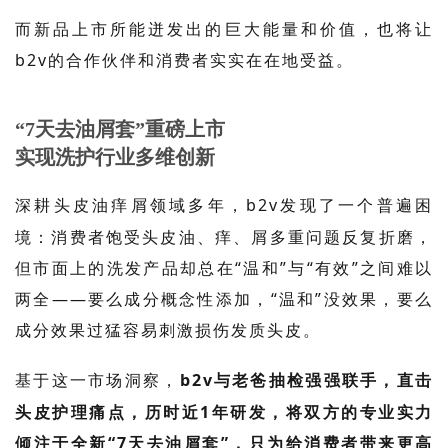
而新品上市所能迸发出的巨大能量和价值
，
也将让
b2v
的合作伙伴和消费者实实在在地受益。
“7天去油屑套”重磅上市
实现洗护行业多维创新
深耕
头皮油痒屑领域
多年，
b2v
发现了一个普遍困
境：
消费者
饱受
头皮油、痒、屑多重问题反复
折磨
，
但市面上的洗发
产品
却总在
“温和”
与
“有效”
之间难以
两全
——
要么
成分概念性添加，
“温和”
没效果，要么
成分
效果过猛
容易刺激
损伤发质
头皮。
基于这一市场洞察，
b2v
与老爸抽检强强联手，直击
头皮护理痛点，历时近1
年
研发
，将双方的专业实力
倾注于全新
“
7
天去油屑套”，只
为
给
消费者带来更高