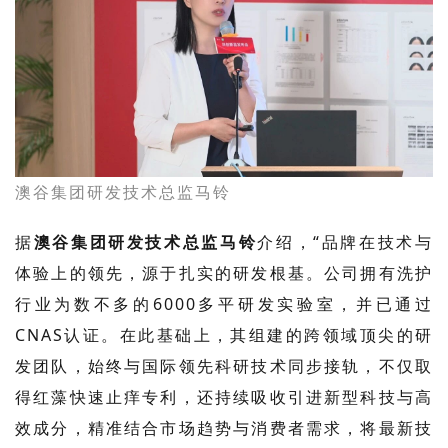
澳谷集团研发技术总监
马铃
据
澳谷集团研发技术总监马铃
介绍，“
品牌在技术与
体验上的领先，源于扎实的研发根基。
公司拥有洗护
行业为数不多的
6000多平研发实验室，并已通过
CNAS认证。在此基础上，其组建的跨领域顶尖的研
发团队，始终与国际领先科研技术同步接轨，不仅取
得红藻快速止痒专利，还
持续
吸收引进
新型
科技与高
效成分
，
精准结合市场趋势与消费者需求，将最新技