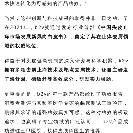
术快速转化为可感知的产品功效。”
当然，这些创新与科技成果的取得并非一日之功。早
在
2021年，
b2v就通过
发布行业首部
《中国头皮止
痒市场发展新风向白皮书》
，
奠定了其在止痒去屑领
域的权威地位。
得益于对头皮健康机制的深入研究与科学积累
，
b2v
拥有多项去屑止痒技术及
靶点去屑技术
、
还自主研发
了海舒因、德敏舒等高效成分，研发实力强劲。
更重要的是，b2v的每一款产品都经过了功效报告、
消费者测评与实验室医学专家的临床测试三重验证，
确保其承诺的超强功效真实可感。这种对功效的极致
追求，也赢得了专业领域的广泛认可——b2v产品成
功进驻三甲医院，获得皮肤科医生的推荐。