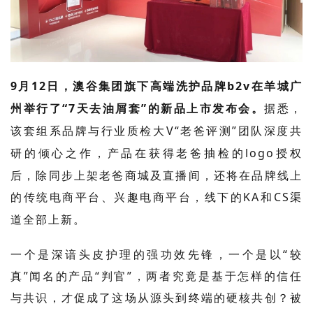
9
月
12
日，澳谷集团旗下高端洗护品牌
b2v
在羊城广
州举行了“
7
天去油屑套”的新品上市发布会。
据悉，
该套组系品牌与行业质检大
V
“老爸评测”团队深度共
研的倾心之作，产品在获得老爸抽检的
logo
授权
后，
除同步上架老爸商城及直播间，还将在品牌线上
的传统电商平台、兴趣电商平台，线下的
KA
和
CS
渠
道全部上新。
一个是深谙头皮护理的强功效先锋，一个是以
“较
真”闻名的产品“判官”，两者究竟是基于怎样的信任
与共识，才促成了这场从源头到终端的硬核共创？被