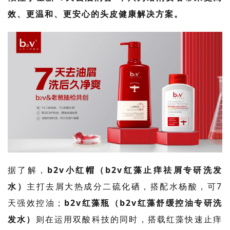
效、更温和、更安心的头皮健康解决方案。
据了解，
b2v
小红帽（
b2v
红藻止痒祛屑专研洗发
水）
主打去屑大热成分二硫化硒，搭配水杨酸，可
7
天强效控油；
b2v
红藻瓶（
b2v
红藻舒缓控油专研洗
发水）
则在运用双酸科技的同时，搭载红藻快速止痒