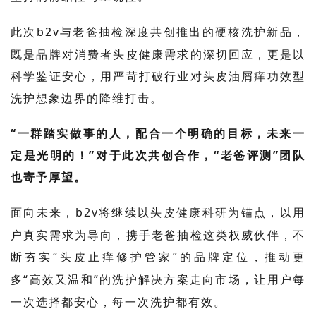
此次
b2v
与老爸抽检深度共创推出的硬核洗护新品，
既是品牌对消费者头皮健康需求的深切回应，更是以
科学鉴证安心，用严苛
打破行业对
头皮油屑痒
功效型
洗护想象边界
的降维打击。
“一群踏实做事的人，配合一个明确的目标，未来一
定是光明的！”对于此次共创合作，“老爸评测”团队
也寄予厚望。
面向
未来，
b2v
将继续以头皮健康科研为锚点，以用
户真实需求为导向，携手老爸抽检这类权威伙伴，不
断夯实
“
头皮止痒修护管家
”
的品牌定位，推动更
多
“
高效又温和
”
的洗护解决方案走向市场
，让用户每
一次选择都安心，每一次洗护都有效。