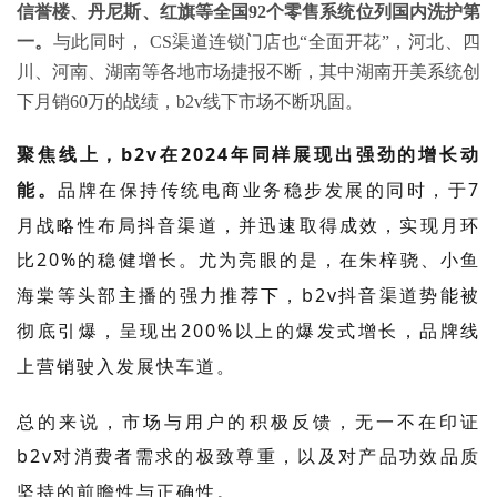
信誉楼、丹尼斯、红旗等全国92个零售系统位列国内洗护第
一。
与此同时， CS渠道连锁门店也“全面开花”，河北、四
川、河南、湖南等各地市场捷报不断，其中湖南开美系统创
下月销60万的战绩，b2v线下市场不断巩固。
聚焦线上，
b2v
在
2024
年同样展现出强劲的增长动
能。
品牌在保持传统电商业务稳步发展的同时，于
7
月战略性布局抖音渠道，并迅速取得成效，实现月环
比
20%
的稳健增长。尤为亮眼的是，在朱梓骁、小鱼
海棠等头部主播的强力推荐下，
b2v
抖音渠道势能被
彻底引爆，呈现出
200%
以上的爆发式增长，品牌线
上营销驶入发展快车道。
总的来说，市场与用户的积极反馈，无一不在印证
b2v
对消费者需求的极致尊重，以及对产品功效品质
坚持的前瞻性与正确性。