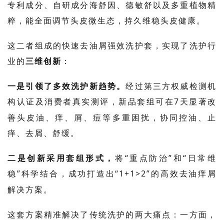
专利成分、自研成分海舒因、德敏舒以及多重植物精
粹，能全面调节头皮微生态，持久维稳头皮健康。
这二者组成的快速去油屑强效洗护套，实现了洗护行
业的
三维创新
：
一是引领了多效洗护新趋势。
经过第三方权威检测机
构认证及消费者真实测评，新品套组可在
7
天显著改
善头皮油、痒、屑、痘等多重困扰，协同控油、止
痒、去屑、舒缓。
二是创新采用套组形式，
将
“重点防治”和“日常维
稳”科学结合，成功打造出“
1+1>2
”的高效去油痒屑
解决方案。
这套方案精准解决了传统洗护的两大痛点：一方面，